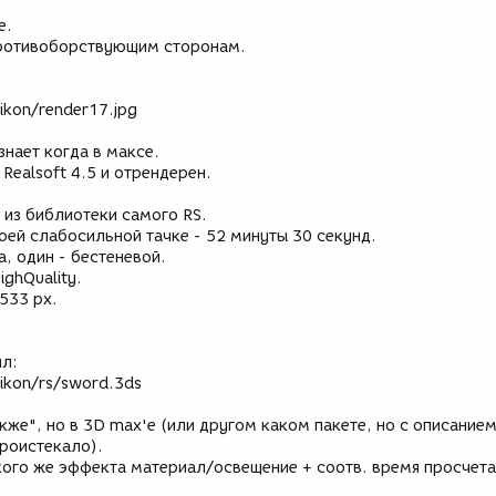
е.
ротивоборствующим сторонам.
ikon/render17.jpg
нает когда в максе.
Realsoft 4.5 и отрендерен.
 из библиотеки самого RS.
оей слабосильной тачке - 52 минуты 30 секунд.
а, один - бестеневой.
ighQuality.
533 px.
л:
tikon/rs/sword.3ds
акже", но в 3D max'e (или другом каком пакете, но с описание
проистекало).
кого же эффекта материал/освещение + соотв. время просчета