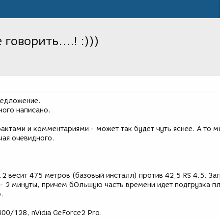
оворить....! :)))
редложение.
ного написано.
актами и комментариями - может так будет чуть яснее. А то м
чая очевидного.
.2 весит 475 метров (базовый инсталл) против 42,5 RS 4.5. За
 - 2 минуты, причем бОльшую часть времени идет подгрузка пл
.
400/128, nVidia GeForce2 Pro.