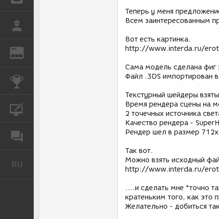
Теперь у меня предложени
Всем заинтересованным п
РАБОТА
Вот есть картинка.
http://www.interda.ru/erot
REN
ЖУРНАЛ
Сама модель сделана фиг з
Файл .3DS импортирован в 
КОНКУРСЫ
Текстурный шейдеры взяты
Время рендера сцены на м
КУРСЫ
2 точечных источника свет
Качество рендера - SuperH
Рендер шел в размер 712х
ФОРУМ
Так вот.
Можно взять исходный фай
RU
Русский
http://www.interda.ru/ero
....и сделать мне "точно т
кратеньким того, как это 
Желательно - добиться та