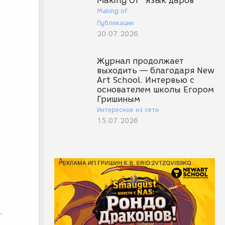
Making Of "Язык даров"
Making of
Публикации
20.07.2026
Журнал продолжает
выходить — благодаря New
Art School. Интервью с
основателем школы Егором
Гришиным
Интересное из сети
15.07.2026
м
.