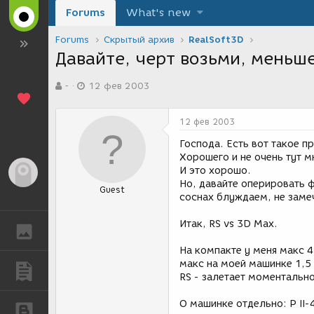
Forums
What's new
Forums
Скрытый архив
RealSoft3D
Давайте, черт возьми, меньше г
А
Д
-
12 фев 2003
в
а
т
т
о
а
12 фев 2003
р
с
т
о
Господа. Есть вот такое п
е
з
Хорошего и не очень тут м
м
д
И это хорошо.
Гость
ы
а
Но, давайте оперировать ф
Guest
н
соснах блуждаем, не заме
и
я
Итак, RS vs 3D Max.
ГАЛЕРЕЯ
На компакте у меня макс 4
макс на моей машинке 1,5
ПУБЛИКАЦИИ
RS - залетает моментально
О машинке отдельно: P II-
БЛОГИ