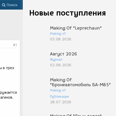
Поиск
Новые поступления
Making Of "Leprechaun"
Making of
03.08.2026
#1
Август 2026
Журнал
02.08.2026
ы в трех
Making Of
"Бронеавтомобиль БА-М85"
Making of
гружается
Публикации
агинов.
28.07.2026