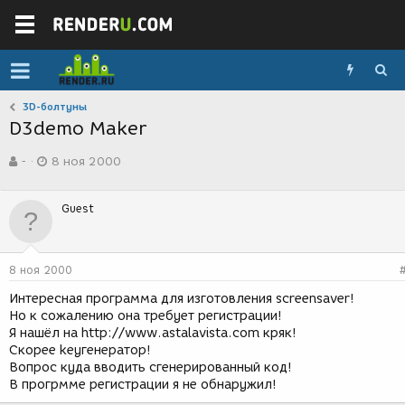
3D-болтуны
D3demo Maker
А
Д
-
8 ноя 2000
в
а
т
т
о
а
Guest
р
с
т
о
е
з
м
д
8 ноя 2000
ы
а
н
Интересная программа для изготовления screensaver!
и
Но к сожалению она требует регистрации!
я
Я нашёл на http://www.astalavista.com кряк!
Скорее keyгенератор!
Вопрос куда вводить сгенерированный код!
В прогрмме регистрации я не обнаружил!