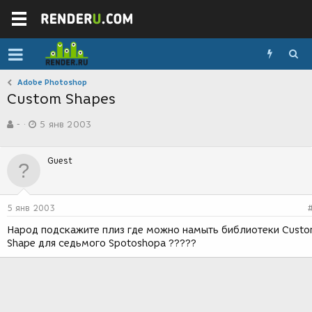
Adobe Photoshop
Custom Shapes
А
Д
-
5 янв 2003
в
а
т
т
о
а
Guest
р
с
т
о
е
з
м
д
5 янв 2003
ы
а
н
Народ подскажите плиз где можно намыть библиотеки Cust
и
Shape для седьмого Spotoshopa ?????
я