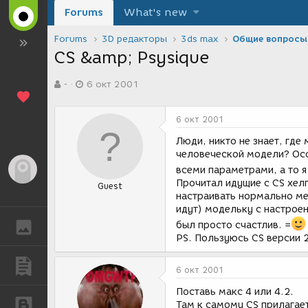
Forums
What's new
Forums
3D редакторы
3ds max
Общие вопросы
CS &amp; Psysique
А
Д
-
6 окт 2001
в
а
т
т
о
а
6 окт 2001
р
с
т
о
Люди, никто не знает, гд
е
з
человеческой модели? Осо
м
д
Гость
всеми параметрами, а то я
ы
а
Прочитал идущие с CS хелп
Guest
н
настраивать нормально мес
и
идут) модельку с настрое
я
был просто счастлив. =
ГАЛЕРЕЯ
PS. Пользуюсь CS версии 
ПУБЛИКАЦИИ
6 окт 2001
Поставь макс 4 или 4.2.
БЛОГИ
Там к самому CS прилагает