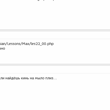
sian/Lessons/Max/les22_00.php
вно
сли найдёшь кинь на мыло плиз...