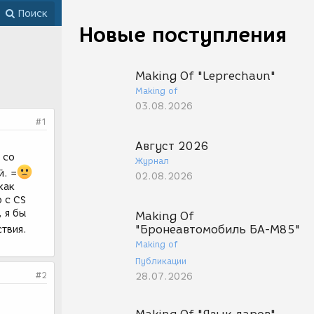
Поиск
Новые поступления
Making Of "Leprechaun"
Making of
03.08.2026
#1
Август 2026
 со
Журнал
й. =
02.08.2026
как
 с CS
 я бы
Making Of
"Бронеавтомобиль БА-М85"
твия.
Making of
Публикации
#2
28.07.2026