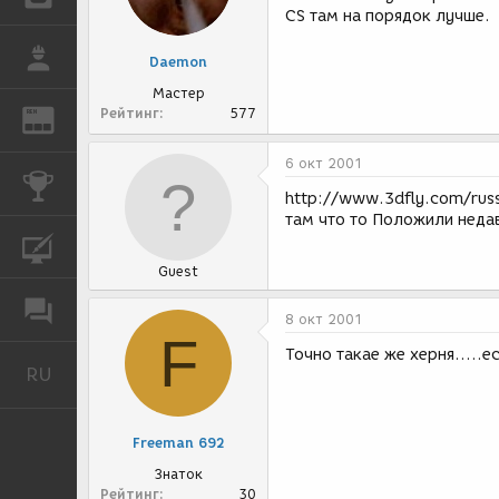
CS там на порядок лучше.
РАБОТА
Daemon
Мастер
Рейтинг
577
REN
ЖУРНАЛ
6 окт 2001
КОНКУРСЫ
http://www.3dfly.com/rus
там что то Положили неда
КУРСЫ
Guest
ФОРУМ
8 окт 2001
F
Точно такае же херня.....е
RU
Русский
Freeman 692
Знаток
Рейтинг
30