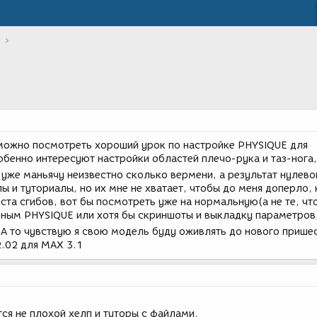
е можно посмотреть хороший урок по настройке PHYSIQUE для
бенно интересуют настройки областей плечо-рука и таз-нога,
 уже маньячу неизвестно сколько вермени, а результат нулево
ы и туториалы, но их мне не хватает, чтобы до меня доперло, 
та сгибов, вот бы посмотреть уже на нормальную(а не те, что
нным PHYSIQUE или хотя бы скриншоты и выкладку параметров,
А то чувствую я свою модель буду оживлять до нового пришес
2.02 для МАХ 3.1
ся не плохой хелп и туторы с файлами.