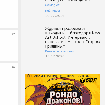
Making Of "Язык даров"
Making of
Публикации
20.07.2026
Журнал продолжает
выходить — благодаря New
#3
Art School. Интервью с
основателем школы Егором
Гришиным
Интересное из сети
15.07.2026
#4