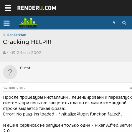
RenderMan
Cracking HELP!!!
А
Д
-
24 янв 2002
в
а
т
т
о
а
Guest
р
с
т
о
е
з
м
д
24 янв 2002
ы
а
н
Просле процедуры инсталяции , леценцировани и перезапус
и
системы при попытке запустить плагин из маи в командной
я
строке выдается такая фраза:
Error: No plug-ins loaded - "initializePlugin function failed".
И еще в сервисах не запущен только один - Pixar Alfred Serve
2.0