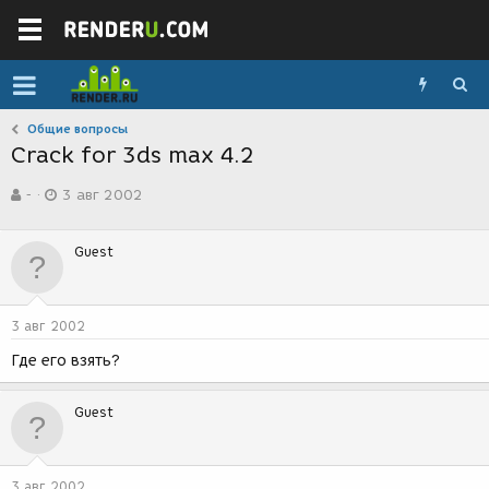
Общие вопросы
Crack for 3ds max 4.2
А
Д
-
3 авг 2002
в
а
т
т
о
а
Guest
р
с
т
о
е
з
м
д
3 авг 2002
ы
а
н
Где его взять?
и
я
Guest
3 авг 2002