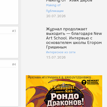
Making Of "Язык даров"
Making of
Публикации
20.07.2026
Журнал продолжает
#3
выходить — благодаря New
Art School. Интервью с
основателем школы Егором
Гришиным
Интересное из сети
15.07.2026
#4