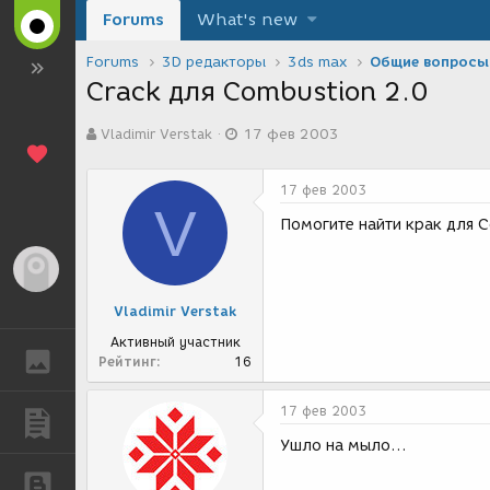
Forums
What's new
Forums
3D редакторы
3ds max
Общие вопросы
Crack для Combustion 2.0
А
Д
Vladimir Verstak
17 фев 2003
в
а
т
т
о
а
17 фев 2003
р
с
V
т
о
Помогите найти крак для C
е
з
м
д
Гость
ы
а
н
Vladimir Verstak
и
я
Активный участник
ГАЛЕРЕЯ
Рейтинг
16
17 фев 2003
ПУБЛИКАЦИИ
Ушло на мыло...
БЛОГИ