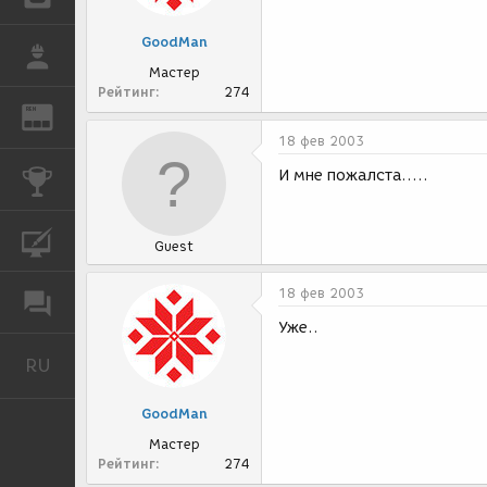
GoodMan
РАБОТА
Мастер
Рейтинг
274
REN
ЖУРНАЛ
18 фев 2003
И мне пожалста.....
КОНКУРСЫ
КУРСЫ
Guest
18 фев 2003
ФОРУМ
Уже..
RU
Русский
GoodMan
Мастер
Рейтинг
274