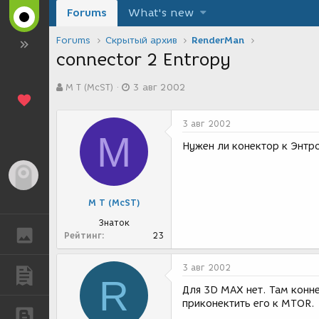
Forums
What's new
Forums
Скрытый архив
RenderMan
connector 2 Entropy
А
Д
М Т (McST)
3 авг 2002
в
а
т
т
о
а
3 авг 2002
р
с
М
т
о
Нужен ли конектор к Энтро
е
з
м
д
Гость
ы
а
н
М Т (McST)
и
я
Знаток
ГАЛЕРЕЯ
Рейтинг
23
3 авг 2002
ПУБЛИКАЦИИ
R
Для 3D MAX нет. Там конне
приконектить его к MTOR.
БЛОГИ