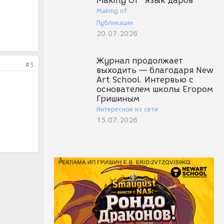
Making Of "Язык даров"
Making of
Публикации
20.07.2026
Журнал продолжает
#3
выходить — благодаря New
Art School. Интервью с
основателем школы Егором
Гришиным
Интересное из сети
15.07.2026