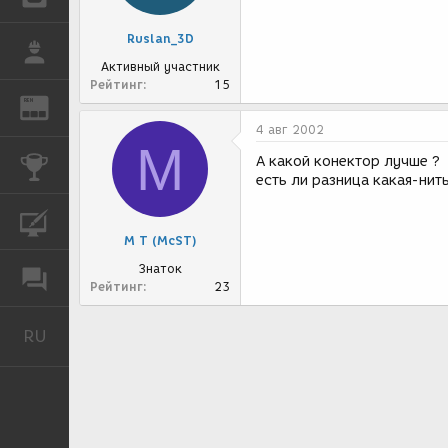
Ruslan_3D
РАБОТА
Активный участник
Рейтинг
15
REN
ЖУРНАЛ
4 авг 2002
М
А какой конектор лучше ?
КОНКУРСЫ
есть ли разница какая-нит
КУРСЫ
М Т (McST)
Знаток
ФОРУМ
Рейтинг
23
RU
Русский