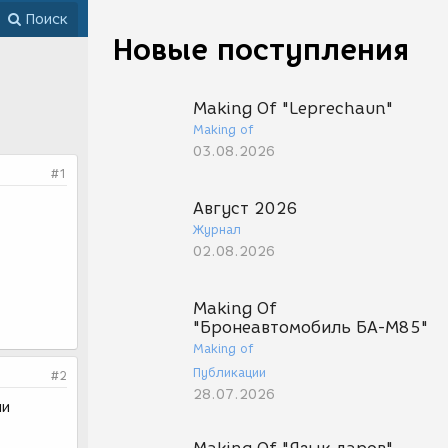
Поиск
Новые поступления
Making Of "Leprechaun"
Making of
03.08.2026
#1
Август 2026
Журнал
02.08.2026
Making Of
"Бронеавтомобиль БА-М85"
Making of
Публикации
#2
28.07.2026
ли