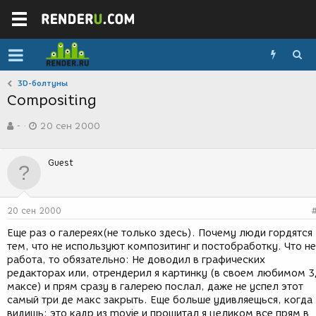
3D-болтуны
Compositing
А
Д
-
20 сен 2000
в
а
т
т
о
а
Guest
р
с
т
о
е
з
м
д
20 сен 2000
ы
а
н
Еще раз о галереях(не только здесь). Почему люди гордятся
и
тем, что не используют композитинг и постобработку. Что не
я
работа, то обязательно: Не доводил в графических
редакторах или, отрендерил я картинку (в своем любимом 3
максе) и прям сразу в галерею послал, даже не успел этот
самый три де макс закрыть. Еще больше удивляещься, когда
видишь: это кадр из movie и прошитал я целиком все прям в