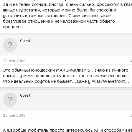
3д и на телек согнал. Иногда, очень сильно, бросаются в гла
явные недостатки, которые можно было-бы спокойно
устранить в том же фотошопе. С чем связано такое
брезгливое отношение к немаловажной части общего
процесса.
Guest
20 сен 2000
Это обычный юношеский МАКСимализмЪ...знаю из личного
опыта...у меня прошло, к счастью...т.к. со временем понял,
что идеальных софтов не бывает...даже у Alias/Wavefront...
Guest
20 сен 2000
А я,вообще,любитель,просто интересуюсь КГ и способами е