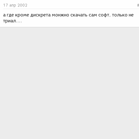
17 апр 2002
а где кроме дискрета монжно скачать сам софт, только не
триал....