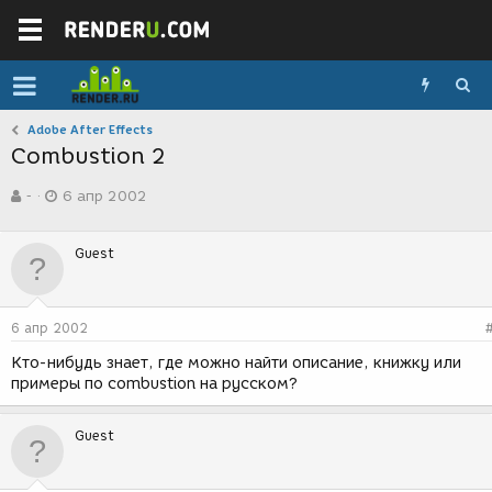
Adobe After Effects
Combustion 2
А
Д
-
6 апр 2002
в
а
т
т
о
а
Guest
р
с
т
о
е
з
м
д
6 апр 2002
ы
а
н
Кто-нибудь знает, где можно найти описание, книжку или
и
примеры по combustion на русском?
я
Guest