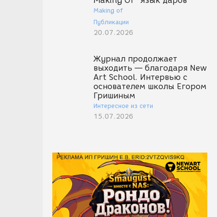
Making Of "Язык даров"
Making of
Публикации
20.07.2026
Журнал продолжает
выходить — благодаря New
Art School. Интервью с
основателем школы Егором
Гришиным
Интересное из сети
15.07.2026