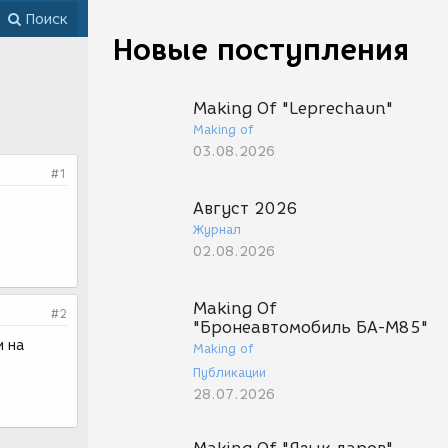
Поиск
Новые поступления
Making Of "Leprechaun"
Making of
03.08.2026
#1
Август 2026
Журнал
02.08.2026
Making Of
#2
"Бронеавтомобиль БА-М85"
и на
Making of
Публикации
28.07.2026