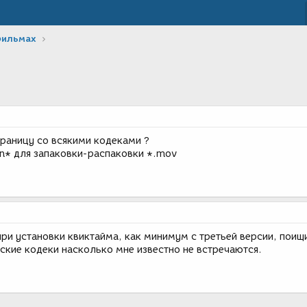
фильмах
траницу со всякими кодеками ?
n* для запаковки-распаковки *.mov
при установки квиктайма, как минимум с третьей версии, поищ
ские кодеки насколько мне известно не встречаются.