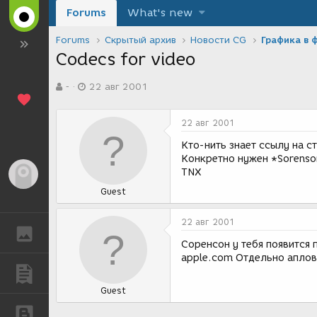
Forums
What's new
Forums
Скрытый архив
Новости CG
Графика в 
Codecs for video
А
Д
-
22 авг 2001
в
а
т
т
о
а
22 авг 2001
р
с
т
о
Кто-нить знает ссылу на с
е
з
Конкретно нужен *Sorenso
м
д
TNX
Гость
ы
а
Guest
н
и
я
22 авг 2001
ГАЛЕРЕЯ
Соренсон у тебя появится 
apple.com Отдельно аплов
ПУБЛИКАЦИИ
Guest
БЛОГИ