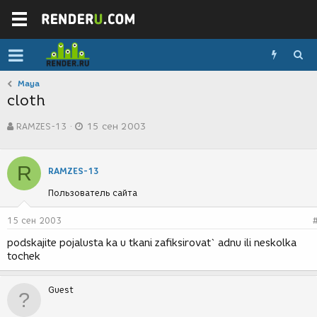
Maya
cloth
А
Д
RAMZES-13
15 сен 2003
в
а
т
т
о
а
R
р
с
RAMZES-13
т
о
Пользователь сайта
е
з
м
д
ы
а
15 сен 2003
н
podskajite pojalusta ka u tkani zafiksirovat` adnu ili neskolka
и
tochek
я
Guest