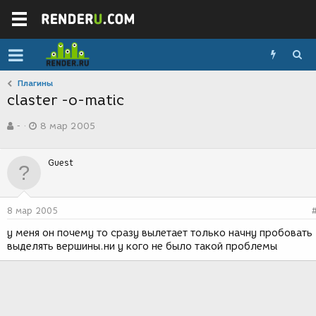
Плагины
claster -o-matic
А
Д
-
8 мар 2005
в
а
т
т
о
а
Guest
р
с
т
о
е
з
м
д
8 мар 2005
ы
а
н
у меня он почему то сразу вылетает только начну пробовать
и
выделять вершины.ни у кого не было такой проблемы
я