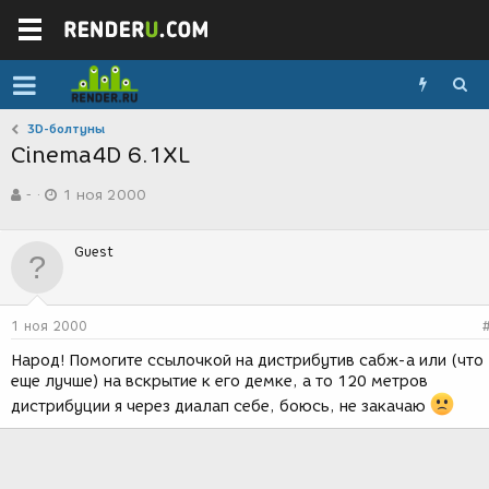
3D-болтуны
Cinema4D 6.1XL
А
Д
-
1 ноя 2000
в
а
т
т
о
а
Guest
р
с
т
о
е
з
м
д
1 ноя 2000
ы
а
н
Народ! Помогите ссылочкой на дистрибутив сабж-а или (что
и
еще лучше) на вскрытие к его демке, а то 120 метров
я
дистрибуции я через диалап себе, боюсь, не закачаю