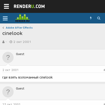
Adobe After Effects
cinelook
А
Д
-
2 окт 2001
в
а
т
т
о
а
Guest
р
с
т
о
е
з
м
д
2 окт 2001
ы
а
н
где взять взломанный cinelook
и
я
Guest
23 окт 2001