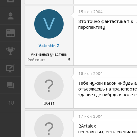
15 июн 2004
РАБОТА
V
Это точно фантастика т.к
перспективу
REN
ЖУРНАЛ
Valentin Z
КОНКУРСЫ
Активный участник
Рейтинг
5
КУРСЫ
16 июн 2004
Тебе нужен какой нибудь а
ФОРУМ
отъезжаешь на транспорте
здание где нибудь в поле 
RU
Русский
Guest
17 июн 2004
2Artalex
неправы вы, есть специал