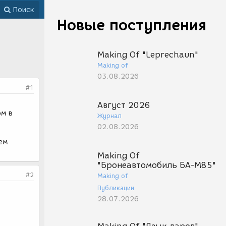
Поиск
Новые поступления
Making Of "Leprechaun"
Making of
03.08.2026
#1
Август 2026
ом в
Журнал
02.08.2026
шем
Making Of
"Бронеавтомобиль БА-М85"
#2
Making of
Публикации
28.07.2026