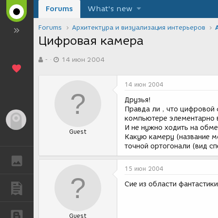
Forums
What's new
Forums
Архитектура и визуализация интерьеров
Цифровая камера
А
Д
-
14 июн 2004
в
а
т
т
о
а
14 июн 2004
р
с
т
о
Друзья!
е
з
Правда ли , что цифровой
м
д
компьютере элементарно в
Гость
ы
а
И не нужно ходить на обме
Guest
н
Какую камеру (название м
и
точной ортогонали (вид с
я
ГАЛЕРЕЯ
15 июн 2004
Сие из области фантастики
ПУБЛИКАЦИИ
БЛОГИ
Guest