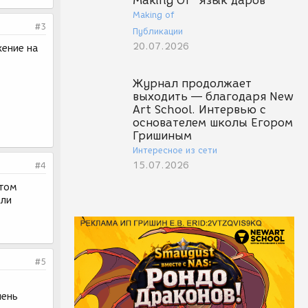
Making Of "Язык даров"
Making of
#3
Публикации
20.07.2026
ение на
Журнал продолжает
выходить — благодаря New
Art School. Интервью с
основателем школы Егором
Гришиным
Интересное из сети
15.07.2026
#4
отом
сли
#5
чень