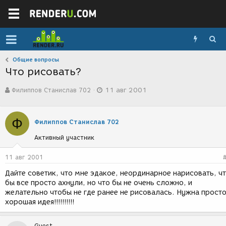
Общие вопросы
Что рисовать?
А
Д
Филиппов Станислав 702
11 авг 2001
в
а
т
т
о
а
Ф
р
с
Филиппов Станислав 702
т
о
Активный участник
е
з
м
д
ы
а
11 авг 2001
н
Дайте советик, что мне эдакое, неординарное нарисовать, ч
и
бы все просто ахнули, но что бы не очень сложно, и
я
желательно чтобы не где ранее не рисовалась. Нужна прост
хорошая идея!!!!!!!!!!
Guest