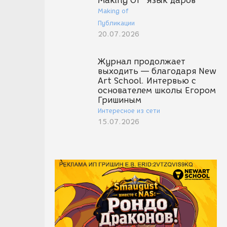
Making Of "Язык даров"
Making of
Публикации
20.07.2026
Журнал продолжает
выходить — благодаря New
Art School. Интервью с
основателем школы Егором
Гришиным
Интересное из сети
15.07.2026