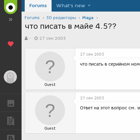
Forums
What's new
Forums
3D редакторы
Maya
что писать в майе 4.5??
А
Д
-
27 сен 2003
в
а
т
т
о
а
27 сен 2003
р
с
т
о
что писать в серийном но
е
з
м
д
Гость
ы
а
Guest
н
и
я
27 сен 2003
ГАЛЕРЕЯ
Ответ на этот вопрос см. 
ПУБЛИКАЦИИ
Guest
БЛОГИ