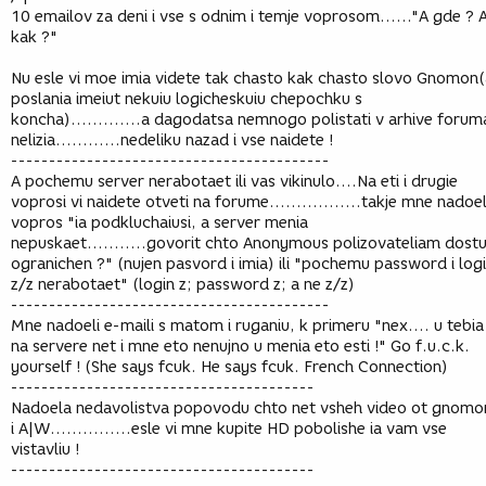
10 emailov za deni i vse s odnim i temje voprosom......"A gde ? 
kak ?"
Nu esle vi moe imia videte tak chasto kak chasto slovo Gnomon(
poslania imeiut nekuiu logicheskuiu chepochku s
koncha).............a dagodatsa nemnogo polistati v arhive forum
nelizia............nedeliku nazad i vse naidete !
------------------------------------------
A pochemu server nerabotaet ili vas vikinulo....Na eti i drugie
voprosi vi naidete otveti na forume.................takje mne nadoe
vopros "ia podkluchaiusi, a server menia
nepuskaet...........govorit chto Anonymous polizovateliam dost
ogranichen ?" (nujen pasvord i imia) ili "pochemu password i log
z/z nerabotaet" (login z; password z; a ne z/z)
------------------------------------------
Mne nadoeli e-maili s matom i ruganiu, k primeru "nex.... u tebia
na servere net i mne eto nenujno u menia eto esti !" Go f.u.c.k.
yourself ! (She says fcuk. He says fcuk. French Connection)
----------------------------------------
Nadoela nedavolistva popovodu chto net vsheh video ot gnomo
i A|W...............esle vi mne kupite HD pobolishe ia vam vse
vistavliu !
----------------------------------------