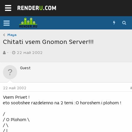
Maya
Chitati vsem Gnomon Server!!!
А
Д
-
22 май 2002
в
а
т
т
о
а
Guest
р
с
т
о
е
з
м
д
22 май 2002
ы
а
н
Vsem Privet !
и
eto soobshee razdelenno na 2 temi :O horoshem i plohom !
я
/
/ O Plohom \
/ \
/ |