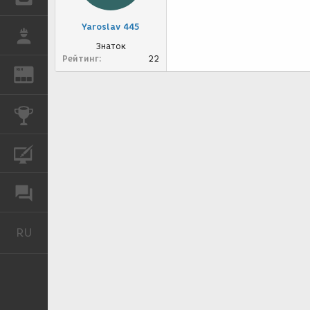
Yaroslav 445
РАБОТА
Знаток
Рейтинг
22
REN
ЖУРНАЛ
КОНКУРСЫ
КУРСЫ
ФОРУМ
RU
Русский