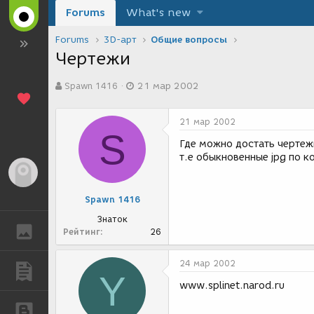
Forums
What's new
Forums
3D-арт
Общие вопросы
Чертежи
А
Д
Spawn 1416
21 мар 2002
в
а
т
т
о
а
21 мар 2002
р
с
S
т
о
Где можно достать чертежи
е
з
т.е обыкновенные jpg по 
м
д
Гость
ы
а
н
Spawn 1416
и
я
Знаток
ГАЛЕРЕЯ
Рейтинг
26
24 мар 2002
ПУБЛИКАЦИИ
Y
www.splinet.narod.ru
БЛОГИ