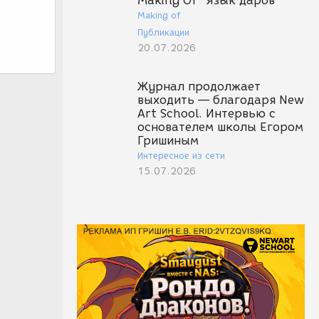
Making Of "Язык даров"
Making of
Публикации
20.07.2026
Журнал продолжает
выходить — благодаря New
Art School. Интервью с
основателем школы Егором
Гришиным
Интересное из сети
15.07.2026