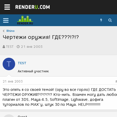
Rhino
Чертежи оружия! ГДЕ???!?!?
А
Д
TEST
21 янв 2003
в
а
т
т
о
а
T
р
с
TEST
т
о
Активный участник
е
з
м
д
ы
а
21 янв 2003
н
Это опять я со своей темой! (ору во все горло) ГДЕ ДОСТАТЬ
и
ЧЕРТЕЖИ ОРУЖИЯ?!?!?!?!? Кто-нить. Взамен могу дать любо
я
плагин от 3DS, Maya 4.5, SoftImage, Lighwave, дофига
туториалов по MAX`у, штук 30 по Maya. HELP!!!!!!!!!!!!
Guest