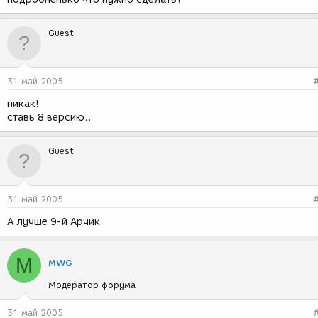
Guest
31 май 2005
никак!
ставь 8 версию..
Guest
31 май 2005
А лучше 9-й Арчик.
M
MWG
Модератор форума
31 май 2005