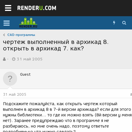
CAD-программы
чертеж выполненный в архикад 8.
открыть в архикад 7. как?
А
Д
-
31 май 2005
в
а
т
т
о
а
Guest
р
с
т
о
е
з
м
д
31 май 2005
ы
а
н
Подскажите пожалуйста, как открыть чертеж который
и
выполнен в архикад 8 в 7-й версии архикада? если для этого
я
нужны библиотеки... то где их можно взять (8й версии у меня
нет). Заранее предупреждаю что в программе я не
разбираюсь, но мне очень надо, поэтому ответьте
подробненько что нужно сделать?