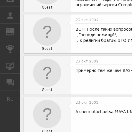
ограничений версии Comple
Guest
РАБОТА
23 окт 2002
ВОТ! После таких вопросов
REN
ЖУРНАЛ
,,Господи помилуй!,,
...к религии братцы ЭТО И
КОНКУРСЫ
Guest
23 окт 2002
КУРСЫ
Примерно тем же чем ВАЗ-
ФОРУМ
Guest
RU
Русский
23 окт 2002
A chem otlichaetsa MAYA 
Guest