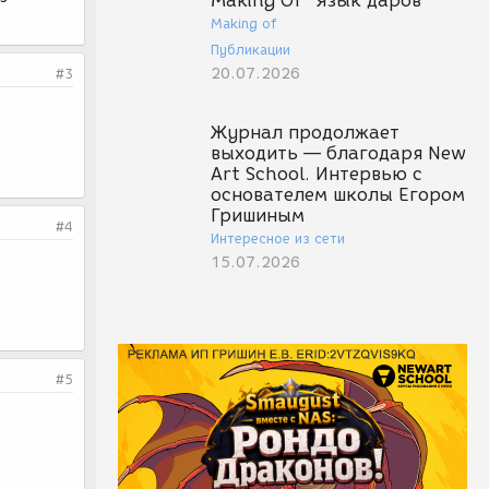
Making Of "Язык даров"
Making of
Публикации
20.07.2026
#3
Журнал продолжает
выходить — благодаря New
Art School. Интервью с
основателем школы Егором
Гришиным
#4
Интересное из сети
15.07.2026
#5