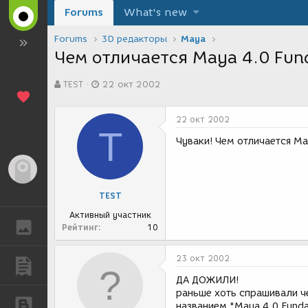
Forums
What's new
Forums
3D редакторы
Maya
Чем отличается Maya 4.0 Fun
А
Д
TEST
22 окт 2002
в
а
т
т
о
а
22 окт 2002
р
с
T
т
о
Чуваки! Чем отличается May
е
з
м
д
Гость
ы
а
н
TEST
и
я
Активный участник
ГАЛЕРЕЯ
Рейтинг
10
23 окт 2002
ПУБЛИКАЦИИ
ДА ДОЖИЛИ!
раньше хоть спрашивали че
БЛОГИ
названием "Maya 4.0 Funda