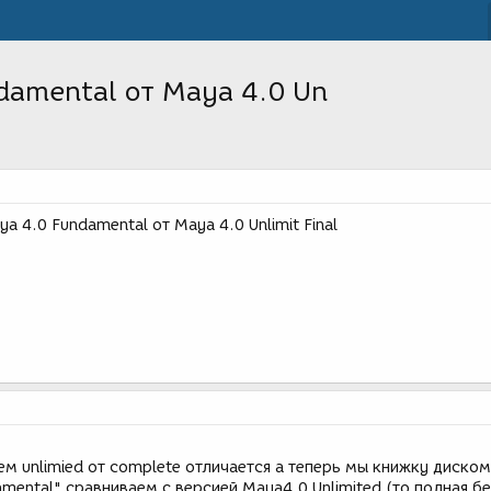
damental от Maya 4.0 Un
a 4.0 Fundamental от Maya 4.0 Unlimit Final
м unlimied от complete отличается а теперь мы книжку диском
mental" сравниваем с версией Maya4.0 Unlimited (то полная бе