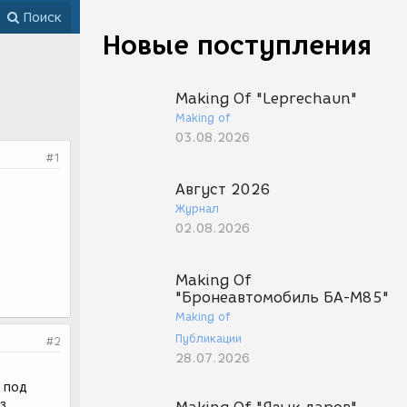
Поиск
Новые поступления
Making Of "Leprechaun"
Making of
03.08.2026
#1
Август 2026
Журнал
02.08.2026
Making Of
"Бронеавтомобиль БА-М85"
Making of
Публикации
#2
28.07.2026
 под
з