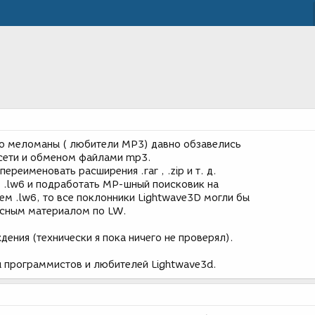
то меломаны ( любители MP3) давно обзавелись
сети и обменом файлами mp3.
ереименовать расширения .rar , .zip и т. д.
) .lw6 и подработать MP-шный поисковик на
ем .lw6, то все поклонники Lightwave3D могли бы
есным материалом по LW.
дения (технически я пока ничего не проверял).
 программистов и любителей Lightwave3d.