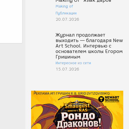
Making Of "Язык даров"
Making of
Публикации
20.07.2026
Журнал продолжает
выходить — благодаря New
Art School. Интервью с
основателем школы Егором
Гришиным
Интересное из сети
15.07.2026