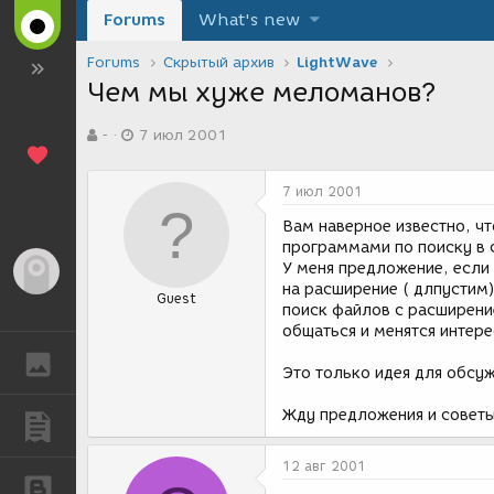
Forums
What's new
Forums
Скрытый архив
LightWave
Чем мы хуже меломанов?
А
Д
-
7 июл 2001
в
а
т
т
о
а
7 июл 2001
р
с
т
о
Вам наверное известно, ч
е
з
программами по поиску в 
м
д
У меня предложение, если п
Гость
ы
а
на расширение ( длпустим
Guest
н
поиск файлов с расширени
и
общаться и менятся интер
я
ГАЛЕРЕЯ
Это только идея для обсуж
Жду предложения и советы
ПУБЛИКАЦИИ
12 авг 2001
БЛОГИ