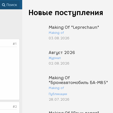
Поиск
Новые поступления
Making Of "Leprechaun"
Making of
03.08.2026
#1
Август 2026
Журнал
02.08.2026
Making Of
"Бронеавтомобиль БА-М85"
Making of
Публикации
28.07.2026
#2