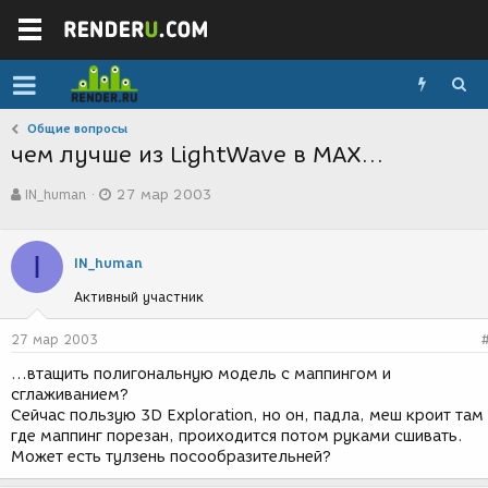
Общие вопросы
чем лучше из LightWave в МАХ…
А
Д
IN_human
27 мар 2003
в
а
т
т
о
а
I
р
с
IN_human
т
о
Активный участник
е
з
м
д
ы
а
27 мар 2003
н
…втащить полигональную модель с маппингом и
и
сглаживанием?
я
Сейчас пользую 3D Exploration, но он, падла, меш кроит там
где маппинг порезан, проиходится потом руками сшивать.
Может есть тулзень посообразительней?