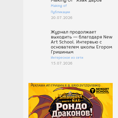
Making Of "Язык даров"
Making of
Публикации
20.07.2026
Журнал продолжает
выходить — благодаря New
Art School. Интервью с
основателем школы Егором
Гришиным
Интересное из сети
15.07.2026