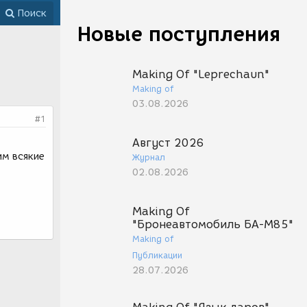
Поиск
Новые поступления
Making Of "Leprechaun"
Making of
03.08.2026
#1
Август 2026
им всякие
Журнал
02.08.2026
Making Of
"Бронеавтомобиль БА-М85"
Making of
Публикации
28.07.2026