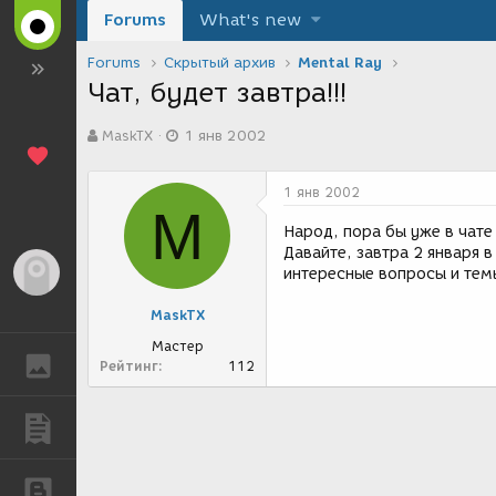
Forums
What's new
Forums
Скрытый архив
Mental Ray
Чат, будет завтра!!!
А
Д
MaskTX
1 янв 2002
в
а
т
т
о
а
1 янв 2002
р
с
M
т
о
Народ, пора бы уже в чате 
е
з
Давайте, завтра 2 января в
м
д
Гость
интересные вопросы и темы
ы
а
н
MaskTX
и
я
Мастер
ГАЛЕРЕЯ
Рейтинг
112
ПУБЛИКАЦИИ
БЛОГИ