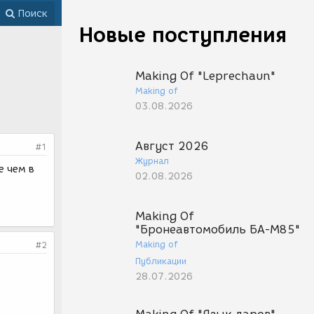
Поиск
Новые поступления
Making Of "Leprechaun"
Making of
03.08.2026
Август 2026
#1
Журнал
е чем в
02.08.2026
Making Of
"Бронеавтомобиль БА-М85"
Making of
#2
Публикации
28.07.2026