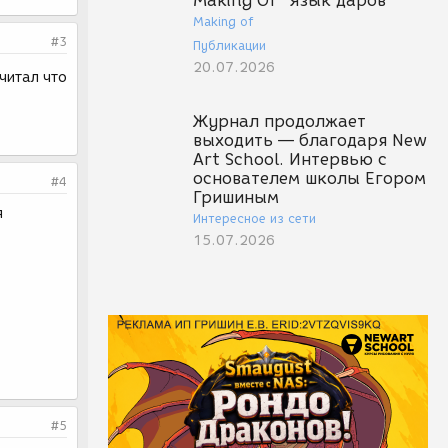
Making Of "Язык даров"
Making of
#3
Публикации
20.07.2026
читал что
Журнал продолжает
выходить — благодаря New
Art School. Интервью с
основателем школы Егором
#4
Гришиным
я
Интересное из сети
15.07.2026
#5