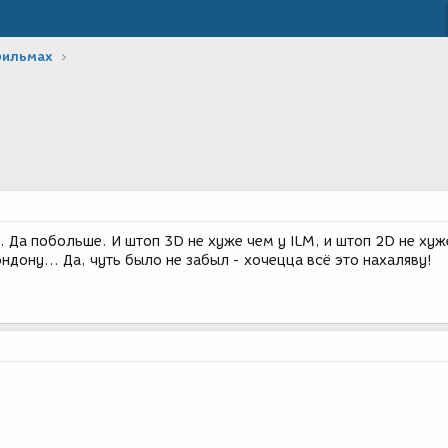
фильмах
. Да побольше. И штоп 3D не хуже чем у ILM, и штоп 2D не хуж
дону... Да, чуть было не забыл - хочецца всё это нахаляву!