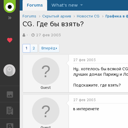
Forums
What's new
Forums
Скрытый архив
Новости CG
Графика в 
CG. Где бы взять?
А
Д
-
27 фев 2003
в
а
т
т
о
а
1
2
Вперёд
р
с
т
о
27 фев 2003
е
з
м
д
Ну, хотелось бы всякой CG
Гость
ы
а
лучших домах Парижу и Лон
н
и
Подскажите, где взять?
Guest
я
ГАЛЕРЕЯ
27 фев 2003
в интеренете
ПУБЛИКАЦИИ
БЛОГИ
Guest