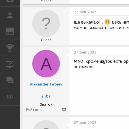
27 фев 2003
РАБОТА
Ща выкачаю!..
Весь инт
можно выкачать весь и-нет
REN
ЖУРНАЛ
Guest
КОНКУРСЫ
27 фев 2003
A
MAD, кроме шуток есть орг
КУРСЫ
потомков.
ФОРУМ
Alexander Fateev
RU
(nQ)
Русский
Знаток
Рейтинг
32
27 фев 2003