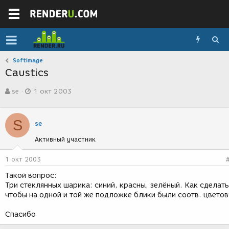
SoftImage
Caustics
А
Д
se
1 окт 2003
в
а
т
т
о
а
S
р
с
se
т
о
Активный участник
е
з
м
д
ы
а
1 окт 2003
н
Такой вопрос:
и
Три стеклянных шарика: синий, красны, зелёный. Как сделать
я
чтобы на одной и той же подложке блики были соотв. цветов
Спасибо