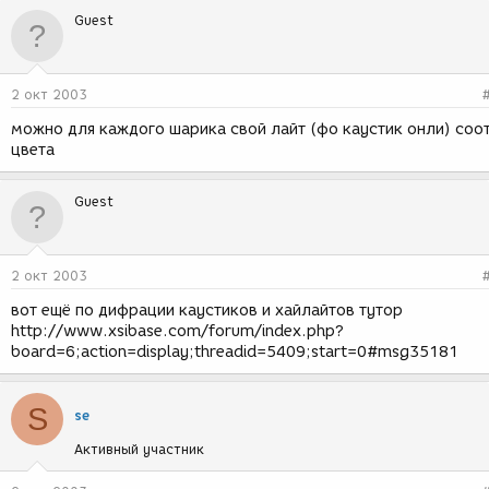
Guest
2 окт 2003
можно для каждого шарика свой лайт (фо каустик онли) соо
цвета
Guest
2 окт 2003
вот ещё по дифрации каустиков и хайлайтов тутор
http://www.xsibase.com/forum/index.php?
board=6;action=display;threadid=5409;start=0#msg35181
S
se
Активный участник