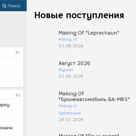
Поиск
Новые поступления
Making Of "Leprechaun"
Making of
03.08.2026
#1
Август 2026
Журнал
02.08.2026
Making Of
#2
"Бронеавтомобиль БА-М85"
арку.
Making of
Публикации
28.07.2026
онами,