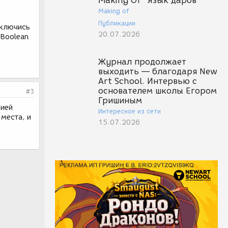
Making Of "Язык даров"
Making of
Публикации
еключись
20.07.2026
 Boolean
Журнал продолжает
выходить — благодаря New
Art School. Интервью с
основателем школы Егором
#3
Гришиным
рией
Интересное из сети
 места, и
15.07.2026