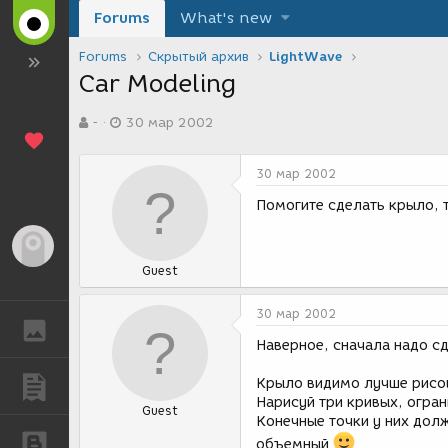
Forums
What's new
Forums
Скрытый архив
LightWave
Car Modeling
А
Д
-
30 мар 2002
в
а
т
т
о
а
30 мар 2002
р
с
т
о
Помогите сделать крыло, т
е
з
м
д
Гость
ы
а
Guest
н
и
я
30 мар 2002
ГАЛЕРЕЯ
Наверное, сначала надо сд
Крыло видимо лучше рисов
ПУБЛИКАЦИИ
Нарисуй три кривых, огра
Guest
Конечные точки у них дол
БЛОГИ
объемный