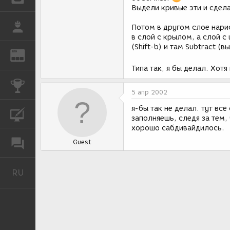
Выдели кривые эти и сделат
РАБОТА
Потом в другом слое нари
в слой с крылом, а слой с
(Shift-b) и там Subtract (в
REN
ЖУРНАЛ
Типа так, я бы делал. Хот
КОНКУРСЫ
5 апр 2002
я-бы так не делал. тут вс
КУРСЫ
заполняешь, следя за тем,
хорошо сабдивайдилось.
ФОРУМ
Guest
RU
Русский