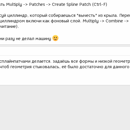
ь Multiply -> Patches -> Create Spline Patch (Ctrl-F)
суй циллиндр, который собираешься "вычесть" из крыла. Пер
 циллиндром включи как фоновый слой. Multiply -> Combine ->
ычитание).
я ни разу не делал машину
ё сплайнпатчами делается. задаёшь все формы и низкой геомет
 чтоб геометрия стыковалась, её было достаточно для данного