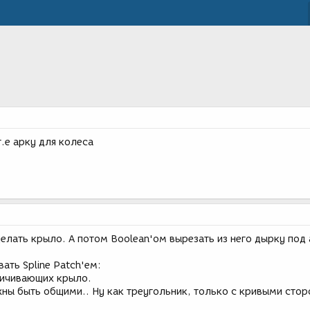
.е арку для колеса
елать крыло. А потом Boolean'ом вырезать из него дырку под 
ать Spline Patch'ем:
ничивающих крыло.
жны быть общими.. Ну как треугольник, только с кривыми стор