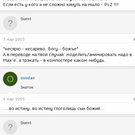
Если есть у кого и не сложно кинуть на мыло - PLZ !!!!
Guest
3 мар 2005
"кесярю - кесарево, Богу - божъе"
А в переводе на твой случай: моделить/анимировать надо в
max`е, а трэкать - в компостере каком-нибудь.
O
ovodav
Знаток
4 мар 2005
....во истину, во истину глоголишь сын божий...
Guest