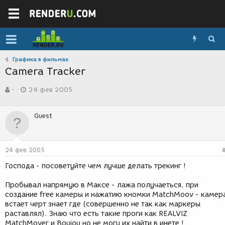
Графика в фильмах
Camera Tracker
А
Д
-
24 фев 2005
в
а
т
т
о
а
Guest
р
с
т
о
е
з
м
д
24 фев 2005
ы
а
н
Господа - посоветуйте чем лучше делать трекинг !
и
я
Пробывал напрямую в Максе - лажа получаеться, при
создание free камеры и нажатию кномки MatchMoov - камер
встает черт знает где (совершенно не так как маркеры
раставлял). Знаю что есть такие проги как REALVIZ
MatchMover и Boujou но не могу их найти в инете !