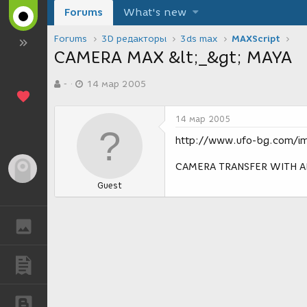
Forums
What's new
Forums
3D редакторы
3ds max
MAXScript
CAMERA MAX &lt;_&gt; MAYA
А
Д
-
14 мар 2005
в
а
т
т
о
а
14 мар 2005
р
с
т
о
http://www.ufo-bg.com/im
е
з
м
д
CAMERA TRANSFER WITH A
Гость
ы
а
Guest
н
и
я
ГАЛЕРЕЯ
ПУБЛИКАЦИИ
БЛОГИ