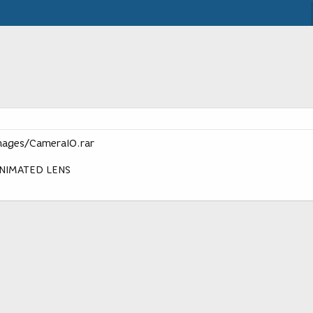
ages/CameraIO.rar
NIMATED LENS