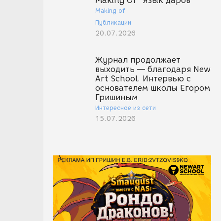
Making Of "Язык даров"
Making of
Публикации
20.07.2026
Журнал продолжает
выходить — благодаря New
Art School. Интервью с
основателем школы Егором
Гришиным
Интересное из сети
15.07.2026