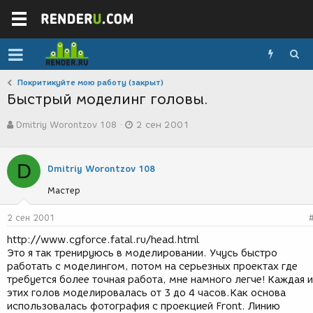
Покритикуйте мою работу (закрыт)
Быстрый моделинг головы.
А
Д
Dmitriy Worontzov 108
2 сен 2001
в
а
т
т
о
а
D
р
с
Dmitriy Worontzov 108
т
о
Мастер
е
з
м
д
ы
а
2 сен 2001
н
http://www.cgforce.fatal.ru/head.html
и
Это я так тренируюсь в моделировании. Учусь быстро
я
работать с моделингом, потом на серьезных проектах где
требуется более точная работа, мне намного легче! Каждая и
этих голов моделировалась от 3 до 4 часов.Как основа
использовалась фотография с проекцией Front. Линию