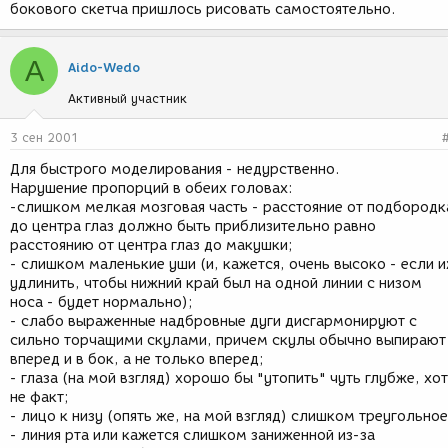
бокового скетча пришлось рисовать самостоятельно.
A
Aido-Wedo
Активный участник
3 сен 2001
Для быстрого моделирования - недурственно.
Нарушение пропорций в обеих головах:
-слишком мелкая мозговая часть - расстояние от подбородк
до центра глаз должно быть приблизительно равно
расстоянию от центра глаз до макушки;
- слишком маленькие уши (и, кажется, очень высоко - если и
удлинить, чтобы нижний край был на одной линии с низом
носа - будет нормально);
- слабо выраженные надбровные дуги дисгармонируют с
сильно торчащими скулами, причем скулы обычно выпирают
вперед и в бок, а не только вперед;
- глаза (на мой взгляд) хорошо бы "утопить" чуть глубже, хот
не факт;
- лицо к низу (опять же, на мой взгляд) слишком треугольное
- линия рта или кажется слишком заниженной из-за