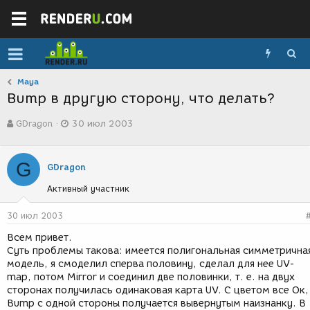
Maya
Bump в другую сторону, что делать?
А
Д
GDragon
30 июл 2003
в
а
т
т
о
а
G
р
с
GDragon
т
о
Активный участник
е
з
м
д
ы
а
30 июл 2003
н
Всем привет.
и
Суть проблемы такова: имеется полигональная симметрична
я
модель, я смоделил сперва половину, сделал для нее UV-
map, потом Mirror и соединил две половинки, т. е. на двух
сторонах получилась одинаковая карта UV. С цветом все Ок,
Bump с одной стороны получается вывернутым наизнанку. В