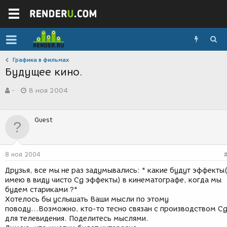
Графика в фильмах
Будущее кино.
А
Д
-
8 ноя 2004
в
а
т
т
о
а
Guest
р
с
т
о
е
з
м
д
8 ноя 2004
ы
а
н
Друзья, все мы не раз задумывались: " какие будут эффекты
и
имею в виду чисто Cg эффекты) в кинематографе, когда мы
я
будем стариками ?"
Хотелось бы услышать Ваши мысли по этому
поводу...Возможно, кто-то тесно связан с производством C
для телевидения. Поделитесь мыслями.