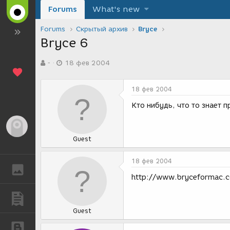
Forums
What's new
Forums
Скрытый архив
Bryce
Bryce 6
А
Д
-
18 фев 2004
в
а
т
т
о
а
18 фев 2004
р
с
т
о
Кто нибудь, что то знает 
е
з
м
д
Гость
ы
а
Guest
н
и
я
18 фев 2004
ГАЛЕРЕЯ
http://www.bryceformac.c
ПУБЛИКАЦИИ
Guest
БЛОГИ