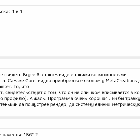
ская 1 в 1
ет видеть Bryce 6 в таком виде с такими возможностями
а. Сам же Corel видно приобрел все скопом у MetaCreations д
nter. То, что
т, свидетельствует о том, что он не слишком вписывается в 
по профилю). А жаль. Программа очень хорошая . Ей бы травку
тенький да пошустрее рендер, да систему единиц метрическую
 в качестве "B6" ?