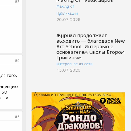
Making Of "Язык даров"
#3
Making of
Публикации
20.07.2026
Журнал продолжает
выходить — благодаря New
Art School. Интервью с
основателем школы Егором
Гришиным
#4
Интересное из сети
15.07.2026
ля того,
концепцию
 3D,
 - и
#5