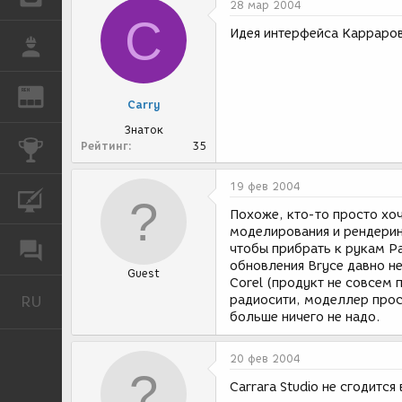
28 мар 2004
C
Идея интерфейса Карраров
РАБОТА
REN
ЖУРНАЛ
Carry
Знаток
Рейтинг
35
КОНКУРСЫ
19 фев 2004
КУРСЫ
Похоже, кто-то просто хоч
моделирования и рендеринг
ФОРУМ
чтобы прибрать к рукам Pai
обновления Bryce давно не
Guest
Corel (продукт не совсем 
RU
радиосити, моделлер прос
Русский
больше ничего не надо.
20 фев 2004
Carrara Studio не сгодится