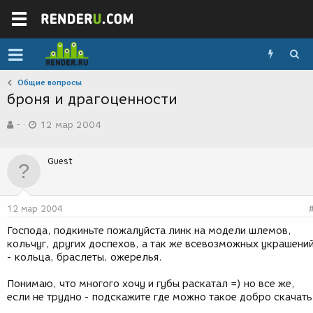
Общие вопросы
броня и драгоценности
А
Д
-
12 мар 2004
в
а
т
т
о
а
Guest
р
с
т
о
е
з
м
д
12 мар 2004
ы
а
н
Господа, подкиньте пожалуйста линк на модели шлемов,
и
кольчуг, других доспехов, а так же всевозможных украшени
я
- кольца, браслеты, ожерелья.
Понимаю, что многого хочу и губы раскатал =) но все же,
если не трудно - подскажите где можно такое добро скачать