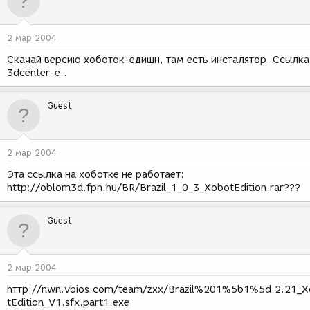
2 мар 2004
Скачай версию хоботок-едишн, там есть инсталятор. Ссылка
3dcenter-e..
Guest
2 мар 2004
Эта ссылка на хоботке не работает:
http://oblom3d.fpn.hu/BR/Brazil_1_0_3_XobotEdition.rar???
Guest
2 мар 2004
hттp://nwn.vbios.com/team/zxx/Brazil%201%5b1%5d.2.21_
tEdition_V1.sfx.part1.exe