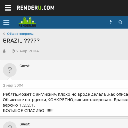
Общие вопросы
BRAZIL ?????
А
Д
-
2 мар 2004
в
а
т
т
о
а
Guest
р
с
т
о
е
з
м
д
2 мар 2004
ы
а
н
Ребята,может с англйским плохо,но вроде делала ,как описа
и
Обьясните по-русски,КОНКРЕТНО,как инсталировать Брази
я
версию 1.2.2.1.
БОЛьШОЕ СПАСИБО !!!!!!!
Guest