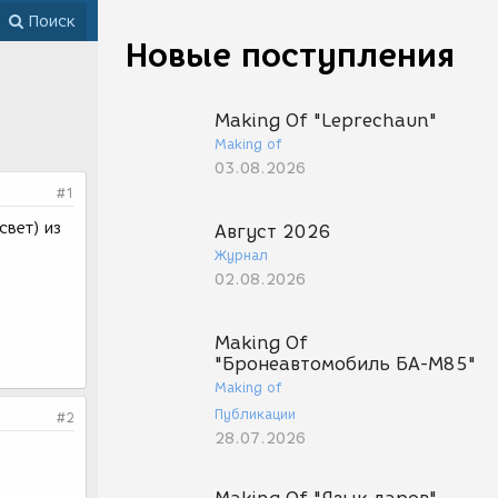
Поиск
Новые поступления
Making Of "Leprechaun"
Making of
03.08.2026
#1
свет) из
Август 2026
Журнал
02.08.2026
Making Of
"Бронеавтомобиль БА-М85"
Making of
Публикации
#2
28.07.2026