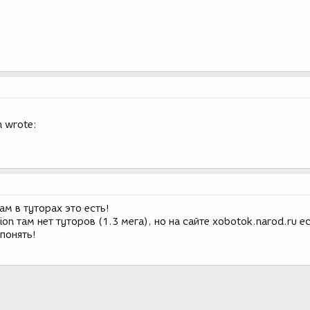
 wrote:
ам в туторах это есть!
on там нет туторов (1.3 мега), но на сайте xobotok.narod.ru е
понять!