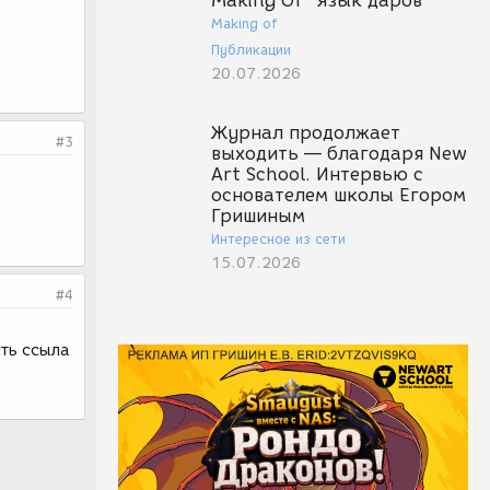
Making Of "Язык даров"
Making of
Публикации
20.07.2026
Журнал продолжает
#3
выходить — благодаря New
Art School. Интервью с
основателем школы Егором
Гришиным
Интересное из сети
15.07.2026
#4
сть ссыла