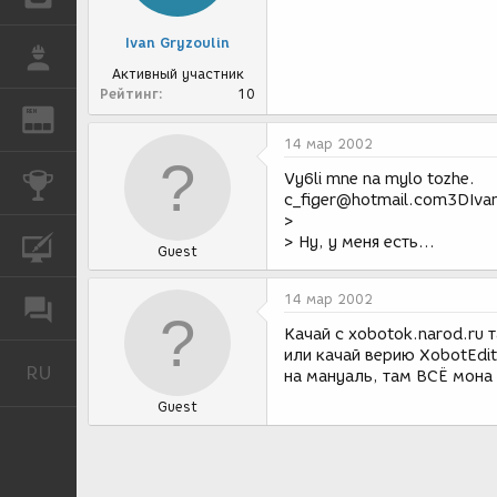
Ivan Gryzoulin
РАБОТА
Активный участник
Рейтинг
10
REN
ЖУРНАЛ
14 мар 2002
Vy6li mne na mylo tozhe.
КОНКУРСЫ
c_figer@hotmail.com3DIvan
>
> Ну, у меня есть...
КУРСЫ
Guest
14 мар 2002
ФОРУМ
Качай с xobotok.narod.ru т
или качай верию XobotEditi
RU
Русский
на мануаль, там ВСЁ мона 
Guest