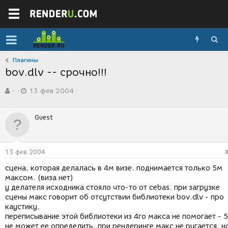
Плагины
bov.dlv -- срочно!!!
А
Д
-
13 фев 2004
в
а
т
т
о
а
Guest
р
с
т
о
е
з
м
д
13 фев 2004
ы
а
н
сцена, которая делалась в 4м визе. поднимается только 5м
и
максом. (виза нет)
я
у делателя исходника стояло что-то от cebas. при загрузке
сцены макс говорит об отсутствии библиотеки bov.dlv - про
каустику.
переписывание этой библиотеки из 4го макса не помогает - 
не может ее определить. при рендеринге макс не ругается, н