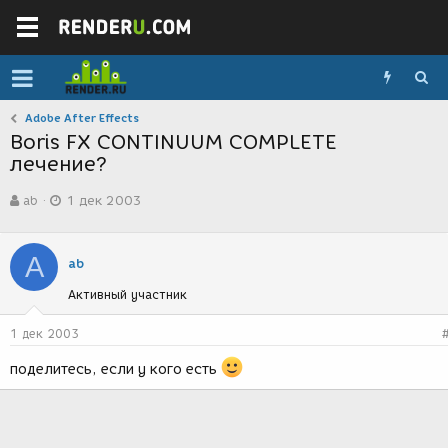
Adobe After Effects
Boris FX CONTINUUM COMPLETE
лечение?
А
Д
ab
1 дек 2003
в
а
т
т
о
а
A
р
с
ab
т
о
Активный участник
е
з
м
д
ы
а
1 дек 2003
н
и
поделитесь, если у кого есть
я