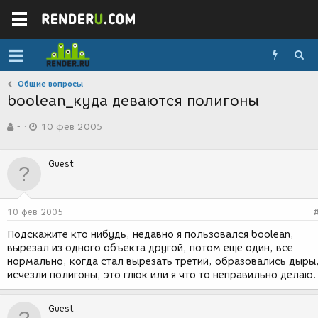
Общие вопросы
boolean_куда деваются полигоны
А
Д
-
10 фев 2005
в
а
т
т
о
а
Guest
р
с
т
о
е
з
м
д
10 фев 2005
ы
а
н
Подскажите кто нибудь, недавно я пользовался boolean,
и
вырезал из одного объекта другой, потом еще один, все
я
нормально, когда стал вырезать третий, образовались дыры
исчезли полигоны, это глюк или я что то неправильно делаю.
Guest