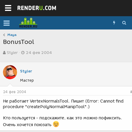
Maya
BonusTool
А
Д
Styler
24 фев 2004
в
а
т
т
о
а
р
с
Styler
т
о
Мастер
е
з
м
д
ы
а
24 фев 2004
н
Не работает VertexNormalsTool. Пишит (Error: Cannot find
и
procedure "createPolyNormalManipTool".)
я
Кто пользуется - подскажите, как это можно пофиксить.
Очень хочется поюзать