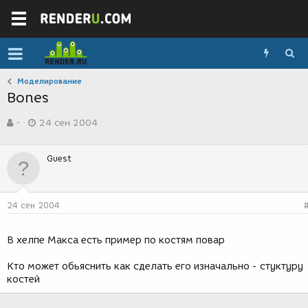
Моделирование
Bones
А
Д
-
24 сен 2004
в
а
т
т
о
а
Guest
р
с
т
о
е
з
м
д
24 сен 2004
ы
а
н
и
В хелпе Макса есть пример по костям повар
я
Кто может обьяснить как сделать его изначально - стуктуру
костей