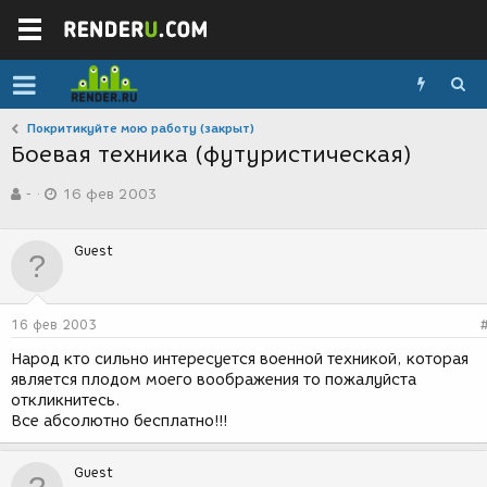
Покритикуйте мою работу (закрыт)
Боевая техника (футуристическая)
А
Д
-
16 фев 2003
в
а
т
т
о
а
Guest
р
с
т
о
е
з
м
д
16 фев 2003
ы
а
н
Народ кто сильно интересуется военной техникой, которая
и
является плодом моего воображения то пожалуйста
я
откликнитесь.
Все абсолютно бесплатно!!!
Guest