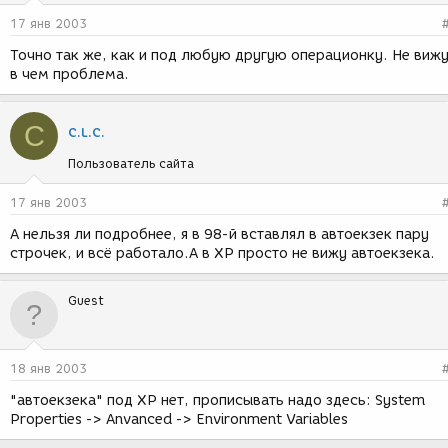
17 янв 2003
Точно так же, как и под любую другую операционку. Не вижу
в чем проблема.
C
C.L.C.
Пользователь сайта
17 янв 2003
А нельзя ли подробнее, я в 98-й вставлял в автоекзек пару
строчек, и всё работало.А в ХР просто не вижу автоекзека.
Guest
18 янв 2003
"автоекзека" под ХР нет, прописывать надо здесь: System
Properties -> Anvanced -> Environment Variables