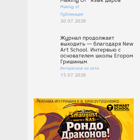
Making Of "Язык даров"
Making of
Публикации
20.07.2026
Журнал продолжает
выходить — благодаря New
Art School. Интервью с
основателем школы Егором
Гришиным
Интересное из сети
15.07.2026