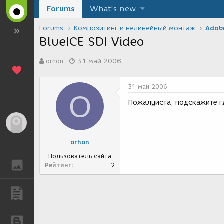
Forums
What's new
Forums
Композитинг и нелинейный монтаж
Adobe
BlueICE SDI Video
А
Д
orhon
31 май 2006
в
а
т
т
о
а
31 май 2006
р
с
O
т
о
Пожалуйста, подскажите г
е
з
м
д
Гость
ы
а
н
orhon
и
я
Пользователь сайта
ГАЛЕРЕЯ
Рейтинг
2
ПУБЛИКАЦИИ
БЛОГИ