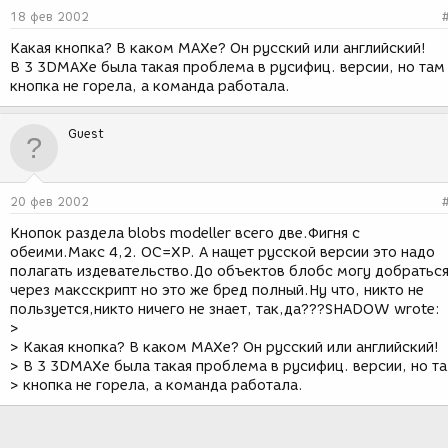
18 фев 2002
Какая кнопка? В каком MAXе? Он русский или английский!
В 3 3DMAXе была такая проблема в русифиц. версии, но там
кнопка не горела, а команда работала.
Guest
20 фев 2002
Кнопок раздела blobs modeller всего две.Фигня с
обеими.Макс 4,2. ОС=ХР. А нащет русской версии это надо
полагать издевательство.До объектов блобс могу добратьс
через максскрипт но это же бред полный.Ну что, никто не
пользуется,никто ничего не знает, так,да???SHADOW wrote:
>
> Какая кнопка? В каком MAXе? Он русский или английский!
> В 3 3DMAXе была такая проблема в русифиц. версии, но т
> кнопка не горела, а команда работала.