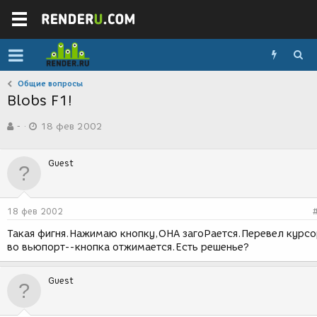
Общие вопросы
Blobs F1!
А
Д
-
18 фев 2002
в
а
т
т
о
а
Guest
р
с
т
о
е
з
м
д
18 фев 2002
ы
а
н
Такая фигня.Нажимаю кнопку,ОНА загоРается.Перевел курс
и
во вьюпорт--кнопка отжимается.Есть решенье?
я
Guest