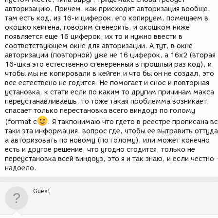
авторизацию. Причем, как присходит авторизация вообще,
там есть код, из 16-и циферок, его копируем, помещаем в
окошко кейгена, говорим сгенерить, и окошком ниже
появляется еще 16 циферок, их то и нужно ввести в
соответствующем окне для авторизации. А тут, в окне
авторизации (повторной) уже не 16 циферок, а 16х2 (вторая
16-шка это естественно сгенеренный в прошлый раз код), и
чтобы мы не копировали в кейген,и что бы он не создал, это
все естествено не годится. Не помогает и снос и повторная
установка, к стати если по каким то другим причинам макса
переустанавливаешь, то тоже такая проблемма возникает,
спасает только перестановка всего виндоуз по голому
(format c
. Я такпонимаю что гдето в реестре прописана в
таки эта информация, вопрос где, чтобы ее вытравить оттуда
а авторизовать по новому (по голому), или может конечно
есть и другое решение, что угодно сгодится, только не
переустановка всей виндоуз, это я и так знаю, и если честно 
надоело.
Guest