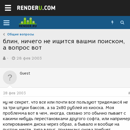
Общие вопросы
блин, ничего не ищится вашми поиском,
а вопрос вот
А
Д
-
28 фев 2003
в
а
т
т
о
а
Guest
р
с
т
о
е
з
м
д
28 фев 2003
ы
а
н
ну не секрет, что все или почти все пользуют тридемакс4 не
и
за три штуки баксов, а за 2х80 рублей из киоска. Моя
я
проблемма вот в чем, иногда, связано это обычно пывает с
какими нибудь перестановками другого софта, или наприме
копированием диска через образ, а бывало и вообще на
пустом месте, типа вдруг, тридемакс снова требует