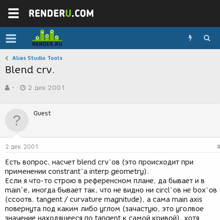
Alias Studio Tools
Blend crv.
А
Д
-
2 дек 2001
в
а
т
т
о
а
Guest
р
с
т
о
е
з
м
д
2 дек 2001
ы
а
н
Есть вопрос, насчет blend crv`ов (это происходит при
и
применении constrant`а interp geometry).
я
Если я что-то строю в референсном плане, да бывает и в
main`е, иногда бывает так, что не видно ни circl`ов не box`ов
(cсоотв. tangent / curvature magnitude), а сама main axis
повернута под каким либо углом (зачастую, это уголвое
значение находящееся по tangent к самой кривой), хотя