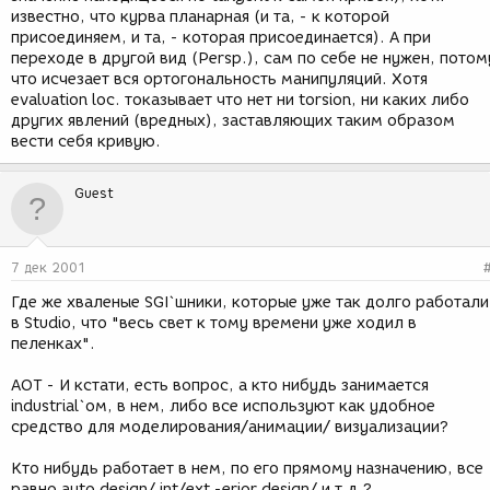
известно, что курва планарная (и та, - к которой
присоединяем, и та, - которая присоединается). А при
переходе в другой вид (Persp.), сам по себе не нужен, потом
что исчезает вся ортогональность манипуляций. Хотя
evaluation loc. токазывает что нет ни torsion, ни каких либо
других явлений (вредных), заставляющих таким образом
вести себя кривую.
Guest
7 дек 2001
Где же хваленые SGI`шники, которые уже так долго работали
в Studio, что "весь свет к тому времени уже ходил в
пеленках".
AOT - И кстати, есть вопрос, а кто нибудь занимается
industrial`ом, в нем, либо все используют как удобное
средство для моделирования/анимации/ визуализации?
Кто нибудь работает в нем, по его прямому назначению, все
равно auto design/ int/ext -erior design/ и т.д.?