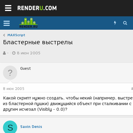
MAXScript
Бластерные выстрелы
А
Д
-
8 июн 2005
в
а
т
т
о
а
Guest
р
с
т
о
е
з
м
д
8 июн 2005
ы
а
н
Какой скрипт нужно создать, чтобы некий (например, выстр
и
из бластерной пушки) движущийся объект при сталкивании с
я
другим исчезал (Visibly - 0.0)?
S
Savin Denis